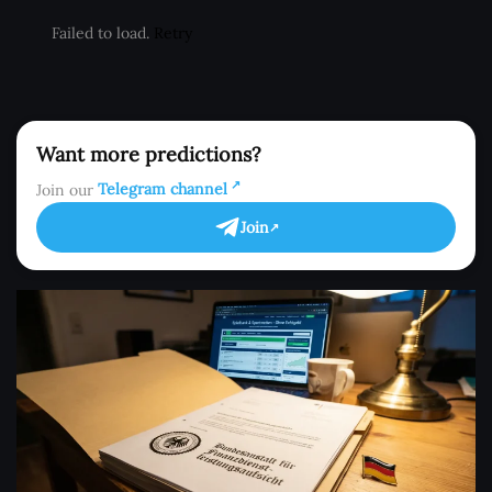
Failed to load.
Retry
Want more predictions?
Join our
Telegram channel
Join