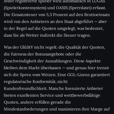
Jeder registrierte Spieler wird automatisch in LUGAS
(Spielerkontensystem) und OASIS (Sperrdatei) erfasst.
Die Einsatzsteuer von 5,3 Prozent auf den Bruttoeinsatz
wird von den Anbietern an den Staat abgeführt — aber
in der Regel auf die Quoten umgelegt, was bedeutet,
dass Sie als Wetter indirekt die Steuer tragen.
Was der GlüStV nicht regelt: die Qualität der Quoten,
die Fairness der Bonusangebote oder die
Geschwindigkeit der Auszahlungen. Diese Aspekte
bleiben dem Markt überlassen — und genau hier trennt
sich die Spreu vom Weizen. Eine GGL-Lizenz garantiert
regulatorische Konformität, nicht
Kundenfreundlichkeit. Manche lizenzierte Anbieter
bieten exzellenten Service und wettbewerbsfähige
Quoten, andere erfüllen gerade die
Mindestanforderungen und maximieren ihre Marge auf