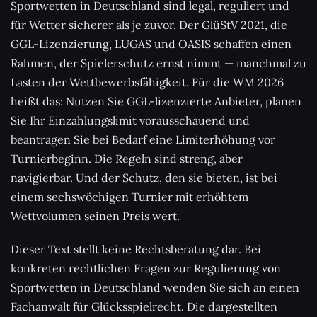
Sportwetten in Deutschland sind legal, reguliert und
für Wetter sicherer als je zuvor. Der GlüStV 2021, die
GGL-Lizenzierung, LUGAS und OASIS schaffen einen
Rahmen, der Spielerschutz ernst nimmt — manchmal zu
Lasten der Wettbewerbsfähigkeit. Für die WM 2026
heißt das: Nutzen Sie GGL-lizenzierte Anbieter, planen
Sie Ihr Einzahlungslimit vorausschauend und
beantragen Sie bei Bedarf eine Limiterhöhung vor
Turnierbeginn. Die Regeln sind streng, aber
navigierbar. Und der Schutz, den sie bieten, ist bei
einem sechswöchigen Turnier mit erhöhtem
Wettvolumen seinen Preis wert.
Dieser Text stellt keine Rechtsberatung dar. Bei
konkreten rechtlichen Fragen zur Regulierung von
Sportwetten in Deutschland wenden Sie sich an einen
Fachanwalt für Glücksspielrecht. Die dargestellten