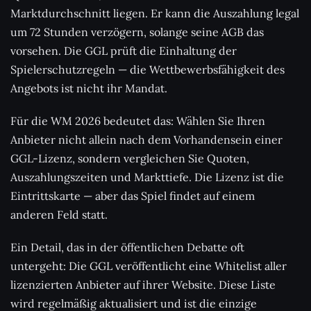
Marktdurchschnitt liegen. Er kann die Auszahlung legal
um 72 Stunden verzögern, solange seine AGB das
vorsehen. Die GGL prüft die Einhaltung der
Spielerschutzregeln — die Wettbewerbsfähigkeit des
Angebots ist nicht ihr Mandat.
Für die WM 2026 bedeutet das: Wählen Sie Ihren
Anbieter nicht allein nach dem Vorhandensein einer
GGL-Lizenz, sondern vergleichen Sie Quoten,
Auszahlungszeiten und Markttiefe. Die Lizenz ist die
Eintrittskarte — aber das Spiel findet auf einem
anderen Feld statt.
Ein Detail, das in der öffentlichen Debatte oft
untergeht: Die GGL veröffentlicht eine Whitelist aller
lizenzierten Anbieter auf ihrer Website. Diese Liste
wird regelmäßig aktualisiert und ist die einzige