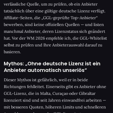
verlässliche Quelle, um zu prüfen, ob ein Anbieter
tatsächlich über eine gültige deutsche Lizenz verfügt.
Affiliate-Seiten, die „GGL-geprüfte Top-Anbieter“
bewerben, sind keine offiziellen Quellen — und listen
manchmal Anbieter, deren Lizenzstatus sich geändert
hat. Vor der WM 2026 empfehle ich, die GGL-Whitelist
selbst zu prüfen und Ihre Anbieterauswahl darauf zu
basieren.
Mythos: „Ohne deutsche Lizenz ist ein
Anbieter automatisch unseriös“
Dieser Mythos ist gefährlich, weil er in beide
Richtungen fehlleitet. Einerseits gibt es Anbieter ohne
GGL-Lizenz, die in Malta, Curaçao oder Gibraltar
lizenziert sind und seit Jahren einwandfrei arbeiten —
mit besseren Quoten, höheren Limits und schnelleren