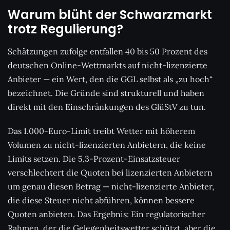
Warum blüht der Schwarzmarkt
trotz Regulierung?
Schätzungen zufolge entfallen 40 bis 50 Prozent des
deutschen Online-Wettmarkts auf nicht-lizenzierte
Anbieter — ein Wert, den die GGL selbst als „zu hoch“
bezeichnet. Die Gründe sind strukturell und haben
direkt mit den Einschränkungen des GlüStV zu tun.
Das 1.000-Euro-Limit treibt Wetter mit höherem
Volumen zu nicht-lizenzierten Anbietern, die keine
Limits setzen. Die 5,3-Prozent-Einsatzsteuer
verschlechtert die Quoten bei lizenzierten Anbietern
um genau diesen Betrag — nicht-lizenzierte Anbieter,
die diese Steuer nicht abführen, können bessere
Quoten anbieten. Das Ergebnis: Ein regulatorischer
Rahmen, der die Gelegenheitswetter schützt, aber die