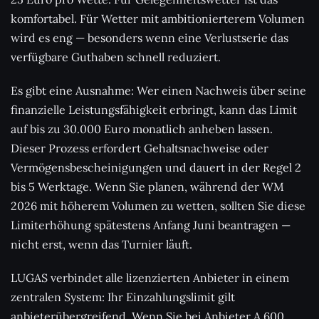
komfortabel. Für Wetter mit ambitionierterem Volumen
wird es eng — besonders wenn eine Verlustserie das
verfügbare Guthaben schnell reduziert.
Es gibt eine Ausnahme: Wer einen Nachweis über seine
finanzielle Leistungsfähigkeit erbringt, kann das Limit
auf bis zu 30.000 Euro monatlich anheben lassen.
Dieser Prozess erfordert Gehaltsnachweise oder
Vermögensbescheinigungen und dauert in der Regel 2
bis 5 Werktage. Wenn Sie planen, während der WM
2026 mit höherem Volumen zu wetten, sollten Sie diese
Limiterhöhung spätestens Anfang Juni beantragen —
nicht erst, wenn das Turnier läuft.
LUGAS verbindet alle lizenzierten Anbieter in einem
zentralen System: Ihr Einzahlungslimit gilt
anbieterübergreifend. Wenn Sie bei Anbieter A 600