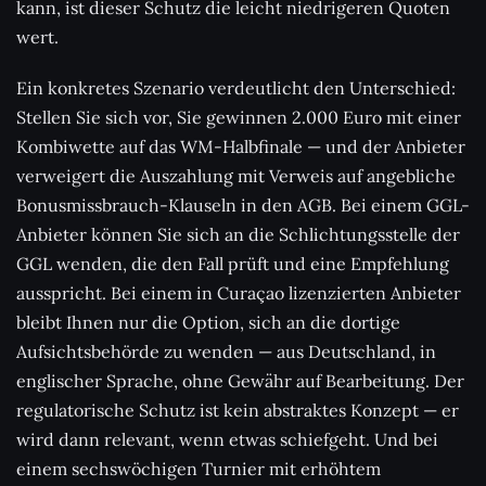
kann, ist dieser Schutz die leicht niedrigeren Quoten
wert.
Ein konkretes Szenario verdeutlicht den Unterschied:
Stellen Sie sich vor, Sie gewinnen 2.000 Euro mit einer
Kombiwette auf das WM-Halbfinale — und der Anbieter
verweigert die Auszahlung mit Verweis auf angebliche
Bonusmissbrauch-Klauseln in den AGB. Bei einem GGL-
Anbieter können Sie sich an die Schlichtungsstelle der
GGL wenden, die den Fall prüft und eine Empfehlung
ausspricht. Bei einem in Curaçao lizenzierten Anbieter
bleibt Ihnen nur die Option, sich an die dortige
Aufsichtsbehörde zu wenden — aus Deutschland, in
englischer Sprache, ohne Gewähr auf Bearbeitung. Der
regulatorische Schutz ist kein abstraktes Konzept — er
wird dann relevant, wenn etwas schiefgeht. Und bei
einem sechswöchigen Turnier mit erhöhtem