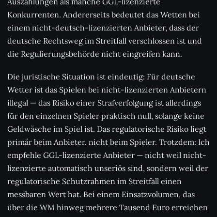
Auszahlungen als manche GGL-lizenzierte
Konkurrenten. Andererseits bedeutet das Wetten bei
einem nicht-deutsch-lizenzierten Anbieter, dass der
deutsche Rechtsweg im Streitfall verschlossen ist und
die Regulierungsbehörde nicht eingreifen kann.
Die juristische Situation ist eindeutig: Für deutsche
Wetter ist das Spielen bei nicht-lizenzierten Anbietern
illegal — das Risiko einer Strafverfolgung ist allerdings
für den einzelnen Spieler praktisch null, solange keine
Geldwäsche im Spiel ist. Das regulatorische Risiko liegt
primär beim Anbieter, nicht beim Spieler. Trotzdem: Ich
empfehle GGL-lizenzierte Anbieter — nicht weil nicht-
lizenzierte automatisch unseriös sind, sondern weil der
regulatorische Schutzrahmen im Streitfall einen
messbaren Wert hat. Bei einem Einsatzvolumen, das
über die WM hinweg mehrere Tausend Euro erreichen