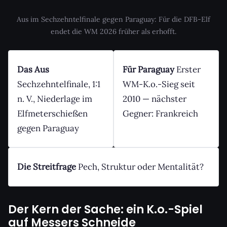
Aus im Sechzehntelfinale gegen Paraguay: Für die DFB-Elf
endet die WM 2026 früher als erhofft.
Das Aus
Für Paraguay
Erster
Sechzehntelfinale, 1:1
WM-K.o.-Sieg seit
n. V., Niederlage im
2010 — nächster
Elfmeterschießen
Gegner: Frankreich
gegen Paraguay
Die Streitfrage
Pech, Struktur oder Mentalität?
Der Kern der Sache: ein K.o.-Spiel
auf Messers Schneide