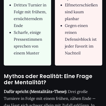
Drittes Turnier in
Elfmeterschießen
Folge mit frühem,
sind kaum
ernüchterndem
planbar
Ende
Gegen einen
Scharfe, einige
reinen
Pressestimmen
Defensivblock ist
sprechen von
jeder Favorit im
einem Muster
Nachteil
Mythos oder Realität: Eine Frage
der Mentalität?
Dafür spricht (Mentalitäts-These):
Drei große
Turniere in Folge mit einem frühen, zähen Ende —
das lässt sich schwer allein mit Zufall erklären. In