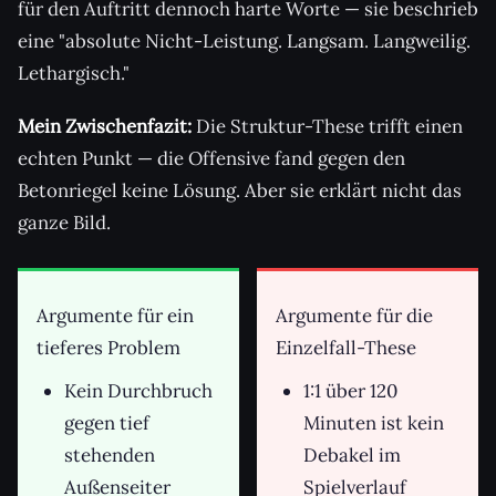
für den Auftritt dennoch harte Worte — sie beschrieb
eine "absolute Nicht-Leistung. Langsam. Langweilig.
Lethargisch."
Mein Zwischenfazit:
Die Struktur-These trifft einen
echten Punkt — die Offensive fand gegen den
Betonriegel keine Lösung. Aber sie erklärt nicht das
ganze Bild.
Argumente für ein
Argumente für die
tieferes Problem
Einzelfall-These
Kein Durchbruch
1:1 über 120
gegen tief
Minuten ist kein
stehenden
Debakel im
Außenseiter
Spielverlauf