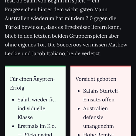
fest, ob Salah von Beginn an spielt — ein
Fragezeichen hinter dem wichtigsten Mann.
Australien wiederum hat mit dem 2:0 gegen die
Türkei bewiesen, dass es Ergebnisse liefern kann,
blieb in den letzten beiden Gruppenspielen aber
ohne eigenes Tor. Die Socceroos vermissen Mathew
Leckie und Jacob Italiano, beide verletzt.
Für einen Ägypten-
Vorsicht geboten
Erfolg
Salahs Startelf-
Salah wieder fit,
Einsatz offen
individuelle
Australien
Klasse
defensiv
Erstmals im K.o.
unangenehm
— Rückenwind
Hohe Remis-