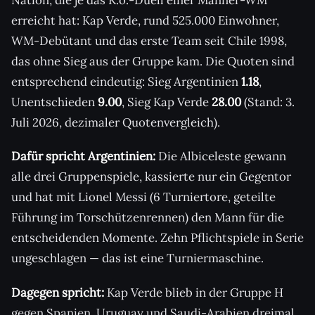
Nation, die je das K.o.-Duell einer Männer-WM
erreicht hat: Kap Verde, rund 525.000 Einwohner,
WM-Debütant und das erste Team seit Chile 1998,
das ohne Sieg aus der Gruppe kam. Die Quoten sind
entsprechend eindeutig: Sieg Argentinien
1.18
,
Unentschieden
9.00
, Sieg Kap Verde
28.00
(Stand: 3.
Juli 2026, dezimaler Quotenvergleich).
Dafür spricht Argentinien:
Die Albiceleste gewann
alle drei Gruppenspiele, kassierte nur ein Gegentor
und hat mit Lionel Messi (6 Turniertore, geteilte
Führung im Torschützenrennen) den Mann für die
entscheidenden Momente. Zehn Pflichtspiele in Serie
ungeschlagen — das ist eine Turniermaschine.
Dagegen spricht:
Kap Verde blieb in der Gruppe H
gegen Spanien, Uruguay und Saudi-Arabien dreimal